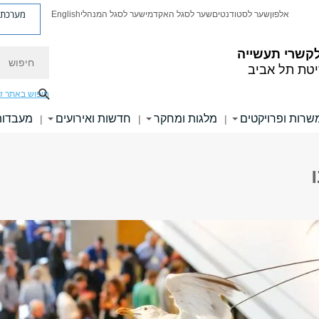
מערכת פ
אלפון
שער לסטודנטים
שער לסגל האקדמי
שער לסגל המנהלי
English
חיפוש
קשרי תעשייה
יטת תל אביב
חיפוש באתר ז
שרות ופרויקטים
מלגות ומחקר
חדשות ואירועים
מעבדות
|
|
|