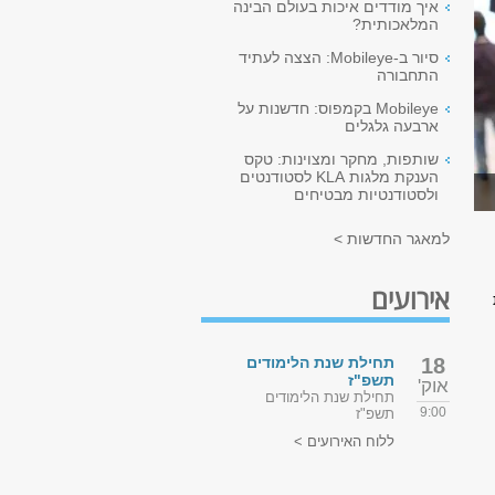
איך מודדים איכות בעולם הבינה
המלאכותית?
סיור ב-Mobileye: הצצה לעתיד
התחבורה
Mobileye בקמפוס: חדשנות על
ארבעה גלגלים
שותפות, מחקר ומצוינות: טקס
הענקת מלגות KLA לסטודנטים
ולסטודנטיות מבטיחים
למאגר החדשות >
אירועים
18
תחילת שנת הלימודים
תשפ"ז
אוק'
תחילת שנת הלימודים
9:00
תשפ"ז
ללוח האירועים >