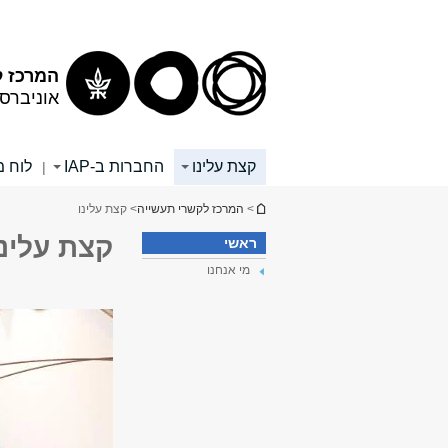
תוכן
תפריט
עליון
ראשי
המרכז ל
אוניברס
קצת עלינו
החברות ב-IAP
לוח מ
|
הינך נמצא כאן
>
המרכז לקשרי תעשייה
> קצת עלינו
קצת עלינו
ראשי
מי אנחנו