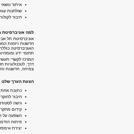
איתור נושאי
שולחנות עגו
חיבור לקולות
למה אוניברסיטת ת
אוניברסיטת תל אבי
חדשנות ויזמות המחב
האוניברסיטה כוללת
תחומי ידע ומומחיו
המרכז לקשרי תעשיי
דרך, לטכנולוגיות ח
צמיחה, חדשנות וה
הצעת הערך שלנו
כתובת אחת ל
חיבור לחוקרי
גישה לסטודנט
קידום מחקר י
השפעה על ה
פיתוח הזדמנו
יצירת אימפקט