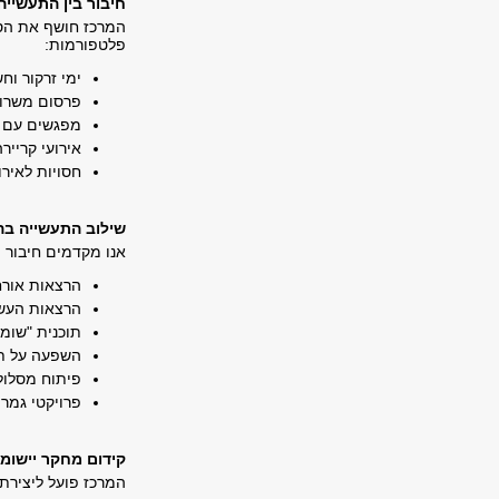
חיבור בין התעשייה
המרכז חושף את הסט
פלטפורמות
:
ימי זרקור וח
פרסום משרות
מפגשים עם 
אירועי קרייר
חסויות לאירו
שילוב התעשייה ב
אנו מקדמים חיבור 
הרצאות אורח
הרצאות העש
תוכנית "שומע
השפעה על תכ
פיתוח מסלול
פרויקטי גמר
קידום מחקר יישומי
המרכז פועל ליצירת 