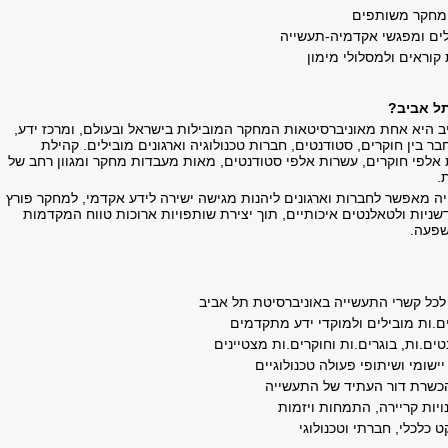
 מחקר משותפים
לים ומפגשי אקדמיה-תעשייה
 קוראים ולמסלולי מימון
ל אביב
?
ב היא אחת מאוניברסיטאות המחקר המובילות בישראל ובעולם, ומרכז ידע,
ר בין חוקרים, סטודנטים, חברות טכנולוגיה וארגונים מובילים
.
קהילת
 אלפי חוקרים, עשרות אלפי סטודנטים, מאות מעבדות מחקר ומגוון רחב של
ת
.
ה מאפשר לחברות וארגונים ליהנות מגישה ישירה לידע אקדמי, למחקר פורץ
דשניות ולטאלנטים איכותיים, תוך יצירת שותפויות ארוכות טווח המקדמות
שפעה
.
כל קשרי התעשייה באוניברסיטת תל אביב
ם.ות מובילים ולמוקדי ידע מתקדמים
ים.ות, בוגרים.ות וחוקרים.ות מצטיינים
ישומי ושיתופי פעולה טכנולוגיים
כשרת דור העתיד של התעשייה
יות קריירה, התמחות ויזמות
 כלכלי, חברתי וטכנולוגי