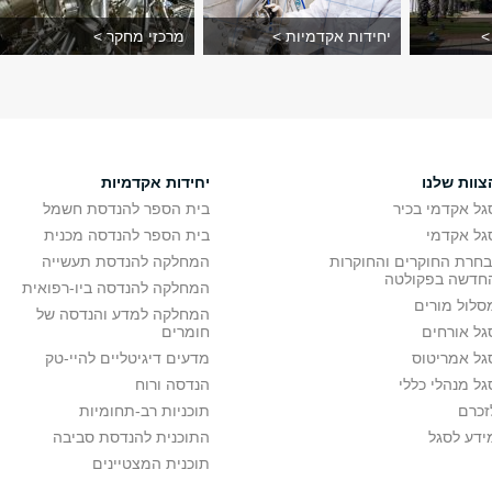
>
יחידות אקדמיות >
מרכזי מחקר >
צוות שלנו
יחידות אקדמיות
גל אקדמי בכיר
בית הספר להנדסת חשמל
גל אקדמי
בית הספר להנדסה מכנית
בחרת החוקרים והחוקרות
המחלקה להנדסת תעשייה
חדשה בפקולטה
המחלקה להנדסה ביו-רפואית
סלול מורים
המחלקה למדע והנדסה של
גל אורחים
חומרים
גל אמריטוס
מדעים דיגיטליים להיי-טק
גל מנהלי כללי
הנדסה ורוח
זכרם
תוכניות רב-תחומיות
ידע לסגל
התוכנית להנדסת סביבה
תוכנית המצטיינים