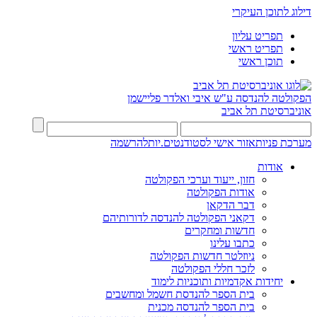
דילוג לתוכן העיקרי
תפריט עליון
תפריט ראשי
תוכן ראשי
הפקולטה להנדסה
ע"ש איבי ואלדר פליישמן
אוניברסיטת תל אביב
מערכת פניות
אזור אישי לסטודנטים.יות
להרשמה
אודות
חזון, ייעוד וערכי הפקולטה
אודות הפקולטה
דבר הדקאן
דקאני הפקולטה להנדסה לדורותיהם
חדשות ומחקרים
כתבו עלינו
ניוזלטר חדשות הפקולטה
לזכר חללי הפקולטה
יחידות אקדמיות ותוכניות לימוד
בית הספר להנדסת חשמל ומחשבים
בית הספר להנדסה מכנית