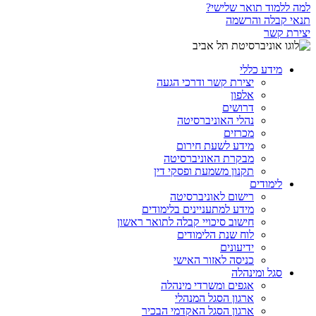
למה ללמוד תואר שלישי?
תנאי קבלה והרשמה
יצירת קשר
מידע כללי
יצירת קשר ודרכי הגעה
אלפון
דרושים
נהלי האוניברסיטה
מכרזים
מידע לשעת חירום
מבקרת האוניברסיטה
תקנון משמעת ופסקי דין
לימודים
רישום לאוניברסיטה
מידע למתעניינים בלימודים
חישוב סיכויי קבלה לתואר ראשון
לוח שנת הלימודים
ידיעונים
כניסה לאזור האישי
סגל ומינהלה
אגפים ומשרדי מינהלה
ארגון הסגל המנהלי
ארגון הסגל האקדמי הבכיר