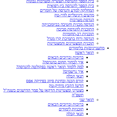
בית הספר להנדסת תעשייה ומערכות נבונות
בית הספר להנדסה ביו-רפואית
המחלקה למדע והנדסה של חומרים
מדעים דיגיטליים להיי-טק
הנדסת מערכות
הנדסה מכנית וחטיבה בביומכניקה
התוכנית להנדסת סביבה
תוכניות רב-תחומיות
הנדסה ורוח בתמיכת קרן מנדל
תוכנית המצטיינים והמצטיינות
מתעניינים/ות בלימודים
תואר ראשון
ברוכות וברוכים הבאים
איך לבחור תחום בהנדסה?
למה ללמוד תואר ראשון בפקולטה להנדסה?
איך נרשמים?
תנאי קבלה
קורס הכנה ובחינת סיווג בפיזיקה אפס
חדש! הקבץ מיוזיק-טק
מצטייני ומצטיינות הדקאן על סמך ההישגים בשנה"ל
תשפ"ה
תואר שני
ברוכות וברוכים הבאים
תוכניות לימודים
תנאי קבלה