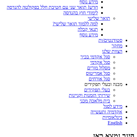
מידע נוסף
חדש! תואר שני עם חטיבת חלל בפקולטה להנדסה
לימודי חוץ בהנדסה
תואר שלישי
למה ללמוד תואר שלישי?
תנאי קבלה
מידע נוסף
סטודנטים/ות
מחקר
הצוות שלנו
סגל אקדמי בכיר
סגל אקדמי
מסלול מורים
סגל אמריטוס
סגל אורחים
מבנה ובעלי תפקידים
בעלי תפקידים
שירותי הזמנות וקניינות
בית מלאכה מכני
מידע לסגל
אקדמיה ותעשייה
בינלאומיות
English
הינך נמצא כאן