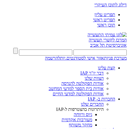
דילוג לתוכן העיקרי
תפריט עליון
תפריט ראשי
תוכן ראשי
המרכז לקשרי תעשייה
אוניברסיטת תל אביב
מערכת פניות
אזור אישי לסטודנטים.יות
להרשמה
קצת עלינו
דבר יו"ר IAP
הצוות שלנו
אודות הפקולטה להנדסה
אודות בית הספר למדעי המחשב
אודות הפקולטה למדעי החיים
החברות ב- IAP
החברים שלנו
היתרונות בהצטרפות ל-IAP
גיוס ורווחה
מעורבות אקדמית
מחקר משותף