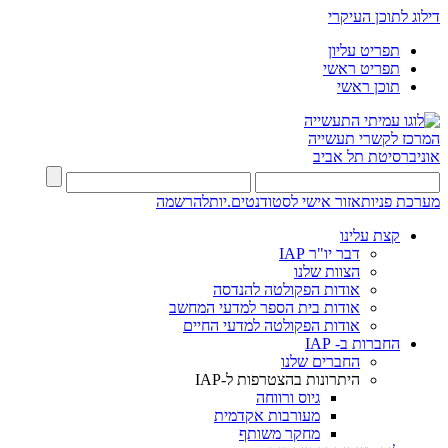
דילוג לתוכן העיקרי
תפריט עליון
תפריט ראשי
תוכן ראשי
המרכז לקשרי תעשייה
אוניברסיטת תל אביב
מערכת פניות
אזור אישי לסטודנטים.יות
להרשמה
קצת עלינו
דבר יו"ר IAP
הצוות שלנו
אודות הפקולטה להנדסה
אודות בית הספר למדעי המחשב
אודות הפקולטה למדעי החיים
החברות ב- IAP
החברים שלנו
היתרונות בהצטרפות ל-IAP
גיוס ורווחה
מעורבות אקדמית
מחקר משותף