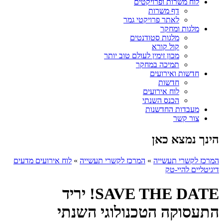
לוח משרות ופרויקטים
דף משרות
לאתר פרויקטי גמר
מלגות ומחקר
מלגות סטודנטים
קול קורא
מכון זימין לעולם טוב יותר
תמיכה במחקר
חדשות ואירועים
חדשות
לוח אירועים
הכנס השנתי
מעבדות החדשנות
צור קשר
הינך נמצא כאן
המרכז לקשרי תעשייה
»
המרכז לקשרי תעשייה
»
לוח אירועים מדעים
דיגיטליים להיי-טק
SAVE THE DATE! יריד
התעסוקה הטכנולוגי השנתי