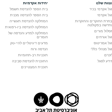
צוות שלנו
יחידות אקדמיות
גל אקדמי בכיר
בית הספר להנדסת חשמל
גל אקדמי
בית הספר להנדסה מכנית
בחרת החוקרים והחוקרות
המחלקה להנדסת תעשייה
חדשה בפקולטה
המחלקה להנדסה ביו-רפואית
סלול מורים
המחלקה למדע והנדסה של
גל אורחים
חומרים
גל אמריטוס
מדעים דיגיטליים להיי-טק
גל מנהלי כללי
הנדסה ורוח
זכרם
תוכניות רב-תחומיות
ידע לסגל
התוכנית להנדסת סביבה
תוכנית המצטיינים