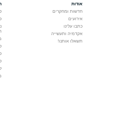
אודות
ה
חדשות ומחקרים
ס
אירועים
ס
כתבו עלינו
נ
ה
אקדמיה ותעשייה
מ
תשאלו אותנו!
ס
ס
ס
ל
מ