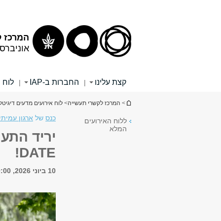
תוכן
תפריט
עליון
ראשי
המרכז ל
אוניברס
קצת עלינו
החברות ב-IAP
לוח 
|
|
הינך נמצא כאן
>
המרכז לקשרי תעשייה
>
לוח אירועים מדעים דיגיטלי
כנס
של
ארגון עמיתי
ללוח האירועים
המלא
DATE!
10 ביוני 2026, 10:00 - 15:00