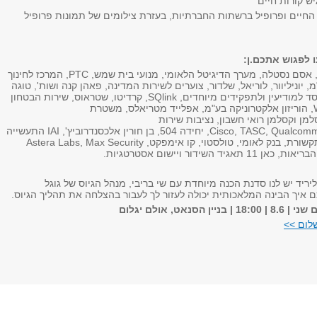
ש קורות חיים
 החיים ופרופיל ברשתות החברתיות, בעזרת צילומים של תמונות פרופיל
ו לפגוש אתכם.ן:
KPMG סומך חייקין, אסם נסטלה, מערך הדיגיטל הלאומי, מנועי בית שמש, PTC, המרכז לחינוך
 יוניליוור, לוריאל, שלדור, צוערים לשירות המדינה, פאהן קנה ושות', טוגה
נטוורקס בע"מ, המוסד למודיעין ולתפקידים מיוחדים, SQlink, קרדיטו, שטראוס, שירות הבטחון
הכללי, WorldQuant, הוריזון אלקטרוניקה בע"מ, אפלייד מטריאלס, משטרת
למן וקסלמן רואי חשבון, נציבות שירות
המדינה, Cisco, TASC, Qualcomm, Deloitte, יחידה 504, בן חורין אלכסנדרוביץ', IAI התעשייה
האווירית, משרד התקשורת, בנק לאומי, טולסטוי, קו אימפקט, Astera Labs, Max Security
ליריד יש לנו סדנת הכנה מיוחדת עם שי בריבי, מנהל הגיוס של גוגל
 איך הבינה המלאכותית יכולה לעזור לך לעבור בהצלחה את תהליך הגיוס.
הסנאט, אולם יגלום
לום >>