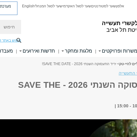
מערכת פ
אלפון
שער לסטודנטים
שער לסגל האקדמי
שער לסגל המנהלי
English
חיפוש
קשרי תעשייה
יטת תל אביב
חיפוש באתר ז
משרות ופרויקטים
מלגות ומחקר
חדשות ואירועים
מעבדו
|
|
|
ים להיי-טק
> יריד התעסוקה השנתי 2026 - SAVE THE DATE!
 התעשייה
יריד התעסוקה השנתי 2026 - SAVE THE